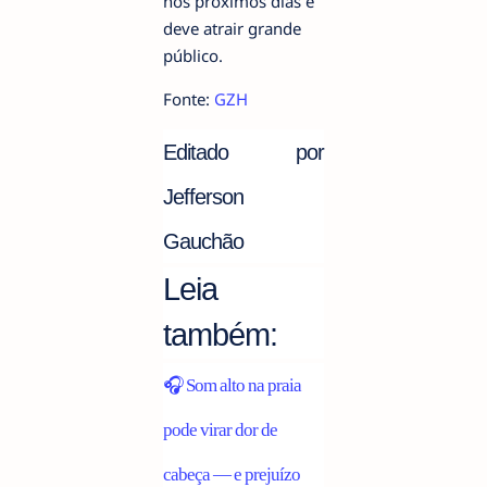
nos próximos dias e
deve atrair grande
público.
Fonte:
GZH
Editado por
Jefferson
Gauchão
Leia
também:
🎧
Som alto na praia
pode virar dor de
cabeça — e prejuízo