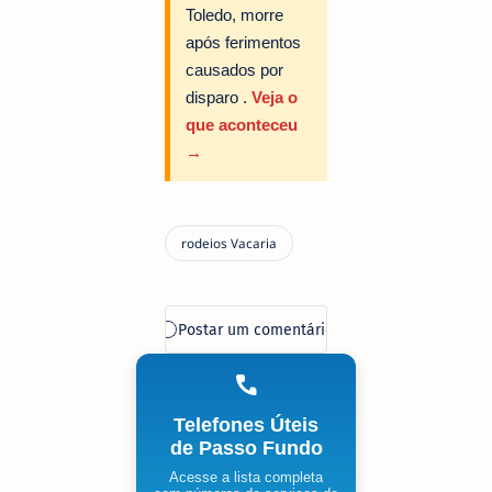
Toledo, morre
após ferimentos
causados por
disparo .
Veja o
que aconteceu
→
Telefones Úteis
de Passo Fundo
Acesse a lista completa