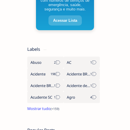
com números de serviços de
emergência, saúde,
segurança e muito mais.
Acessar Lista
Labels
Abuso
AC
Acidente
Acidente BR-163
Acidente BR470
Acidente de trabalho
Acudente SC
Agro